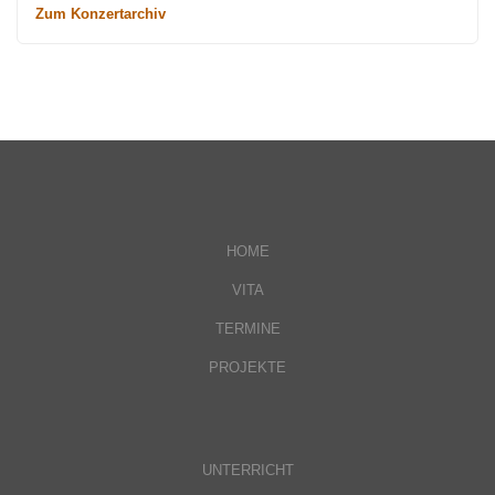
Zum Konzertarchiv
HOME
VITA
TERMINE
PROJEKTE
UNTERRICHT